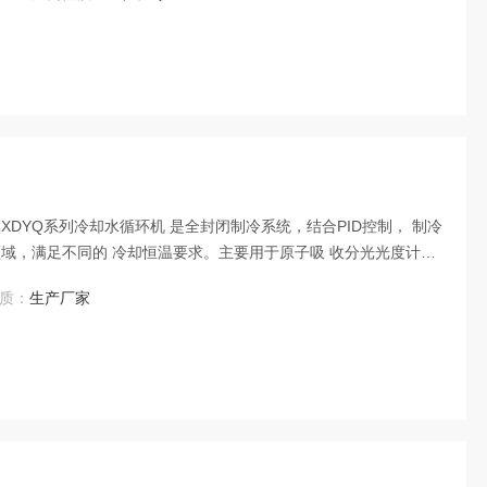
品牌XDYQ系列冷却水循环机 是全封闭制冷系统，结合PID控制， 制冷
域，满足不同的 冷却恒温要求。主要用于原子吸 收分光光度计、
样机、 手套箱、等离子刻蚀机、旋转蒸 发、直读光谱仪、分子蒸
质：
生产厂家
经济环保的冷却循环解决方案。