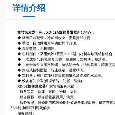
详情介绍
旋转蒸发器
厂家，
XD-52A旋转蒸发器
新款特点：
◆ 球磨口冷凝管，冷却回收快，安装拆卸快捷。
◆ 手动，自动两用升降功能操作方便。
◆ 温度数显，无极调速。
◆ 密封部件：采用氟胶+双重PTEF进口材料与玻璃转轴组合
◆ 一次成型4L特氟隆复合锅，耐腐蚀，加热快，易清洗。
◆ 主要金属件采用不锈钢，防锈铝合金，结构紧凑，精密度高
◆ 集成式控制面板，转速稳定，温度精确。
◆ 加料器：阀门式加料管套接四氟乙烯管和挡水流圈。
◆ 设备有防护罩(保温节能、防溅、防爆)。
XD-52旋转蒸发器
厂家售后服务承诺：
· 服务宗旨：快速、果断、准确、周到、
· 服务目标：服务质量赢得用户满意
· 服务效率：保修期内或保修期外如设备出现故障，供方在接到
72小时协商后到现场解决.
服务原则：