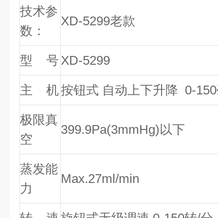
技术参
XD-5299老款
数：
型 号
XD-5299
主 机
按钮式 自动上下升降 0-15
极限真
399.9Pa(3mmHg)以下
空
蒸发能
Max.27ml/min
力