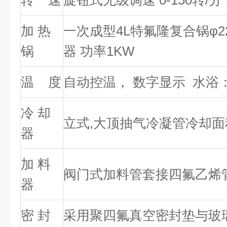
转 速
旋钮式无级调速 0-150转/分
加 热
一次成型4L特氟隆复合锅φ22
锅
器 功率1KW
温 度
自动控温， 数字显示 水浴：
冷 却
立式,大顶抽气冷凝管冷却面积0
器
加 料
阀门式加料管套接四氟乙烯
器
密 封
采用聚四氟真空密封垫与玻