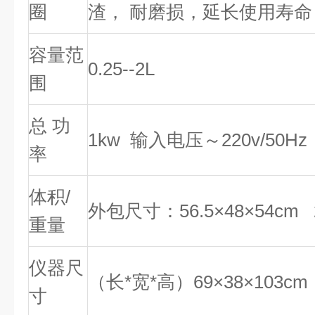
圈
渣， 耐磨损，延长使用寿命
容量范
0.25--2L
围
总 功
1kw 输入电压～220v/50Hz
率
体积/
外包尺寸：56.5×48×54cm 
重量
仪器尺
（长*宽*高）69×38×103cm
寸