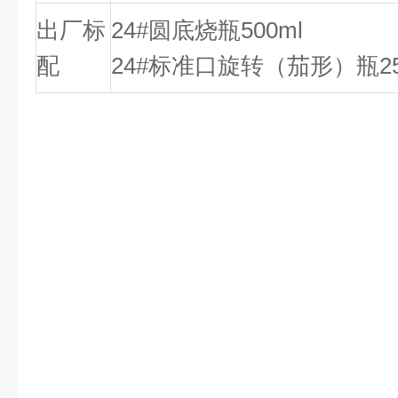
出厂标
24#圆底烧瓶500ml 
配
24#标准口旋转（茄形）瓶25