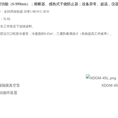
时功能（0-999min）；熔断器、感热式干烧防止器；设备异常、超温，
：全封闭加热器.功率1.8KW/2.1KW
5L/6L
；可在工作状态下连续放料。
双层法兰口蛇形冷凝管，冷凝面积0.45m²，三通防爆沸设计（有效提高工作效率）。
M-4C 防腐隔膜真空泵 XDGM
温冷却循环装置