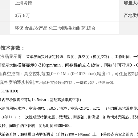
上海贤德
容量大
3万-5万
产地类
环保,食品/农产品,化工,制药/生物制药,综合
0
技术参数：
摸液晶显示屏，
菜单界面实时设定转速、温度、真空度（梯度控制）、工作时间、一
触摸屏显示0~310rpm/min，间歇性的左右旋转，间歇时间可调0～6
屏显示大
真空控制：真空控制范围;0~-0.1Mpa(0~1013mbar);精度±1，
真空度的逐步控制;
常用
多种
实验数据存储，一键式启动，快速蒸馏。
L/H(H2O)
备内部极限真空可达1～5mbar（需配高抽率真空泵）。
水油两用锅 水浴：室温~99℃，±0.5；油浴：室温~210℃，±2℃；（可加配蒸汽温度
17cm（约11Ｌ）；一次性成型特氟龙层，易清洗，耐腐蚀，耐高温；加热锅外壳隔热，
反转、间歇性的正反转，间歇时间可调0~60s。
臂式浴锅升降，触摸屏自动平衡调节（升降行程0～140mm）上、下降终点有安全距离