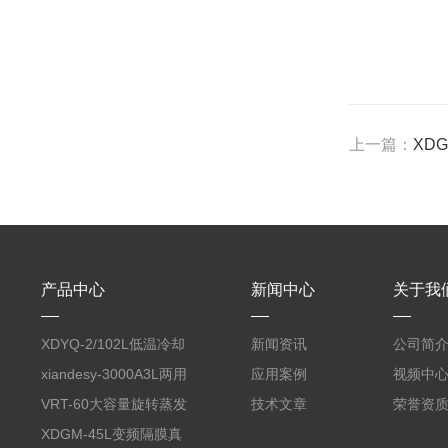
上一篇：
XD
产品中心
新闻中心
关于我
XDYQ-2/102L低温冷却
新闻资讯
公司简
液循环装置
xiandesy-3000A3L两用
应用案例
视频中
型旋转蒸发仪
VRT-60大容量旋转蒸发
技术文章
荣誉资
仪
XDGM-45L变频隔膜真