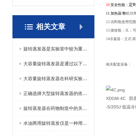
定
10.
安全性能：
11.加热器/整
机功率
12.试料瓶使用范围：
相关文章
13.接收瓶：3L
14冷凝器：立式.
旋转蒸发器是实验室中较为重要的浓缩工具
大容量旋转蒸发器是通过以下步骤实现高效蒸发的
相关配套设备：
大容量旋转蒸发器在科研实验和生产实践中有着重要应用
正确选择大型旋转蒸发器的依据，你需要知道！
XDG
-5/20SJ 低
旋转蒸发器在药物制造中的关键作用与发展趋势
水油两用旋转蒸发仪是一种用于分离和浓缩液体混合物的实验仪器