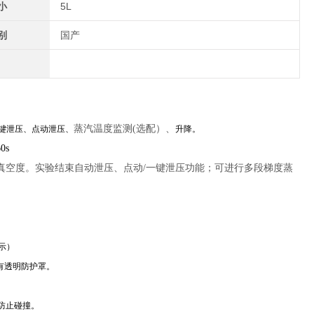
小
5L
别
国产
蒸汽温度监测(选配）、
键泄压、点动泄压、
升降。
0s
可任意控制真空度。实验结束自动泄压、点动/一键泄压功能；可进行多段梯度蒸
显示）
配有透明防护罩。
，防止碰撞。