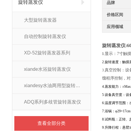
旋转蒸发仪
品牌
价格区间
大型旋转蒸发器
应用领域
自动控制旋转蒸发仪
旋转蒸发仪:
6
XD-52旋转蒸发器系列
显示：7寸触
1.
2.旋转速度：触摸
xiande水浴旋转蒸发仪
真空控制：设备
3.
馏程序控制，对
xiandesy水油两用型旋转蒸发仪系列
4.蒸发能力：±Max.3
5.设备真空度：设
ADQ系列多歧管旋转蒸发仪
6.温度调节范围：
7.浴锅：φ29×
8.试料瓶：正转、
查看全部分类
9.升降行程：悬