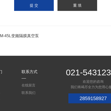
GM-45L变频隔膜真空泵
021-54312
们
联系方式
欢迎您的咨询
介
在线留言
我们将竭尽全力为您用心
心
联系我们
2859158927
质